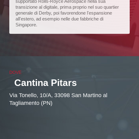
supportato Rolls-Royce Aerospace nella sua
transizione al digitale, prima proprio nel suo quartier
generale di Derby, poi favorendone l'espansione
all'estero, ad esempio nelle due fabbriche di
Singapore.
DOVE
Cantina Pitars
Via Tonello, 10/A, 33098 San Martino al
Tagliamento (PN)