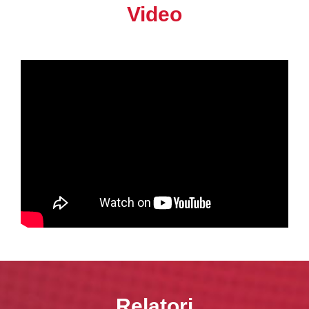
Video
https://youtu.be/jiikr42fQUE
Relatori